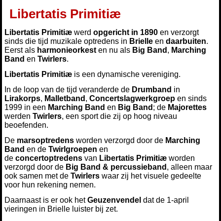
Libertatis Primitiæ
Libertatis Primitiæ
werd
opgericht in 1890
en verzorgt
sinds die tijd muzikale optredens in
Brielle
en
daarbuiten
.
Eerst als
harmonieorkest
en nu als
Big Band
,
Marching
Band
en
Twirlers
.
Libertatis Primitiæ
is een dynamische vereniging.
In de loop van de tijd veranderde de
Drumband
in
Lirakorps
,
Malletband
,
Concertslagwerkgroep
en sinds
1999 in een
Marching Band
en
Big Band
; de
Majorettes
werden
Twirlers
, een sport die zij op hoog niveau
beoefenden.
De
marsoptredens
worden verzorgd door de
Marching
Band
en de
Twirlgroepen
en
de
concertoptredens
van
Libertatis Primitiæ
worden
verzorgd door de
Big Band & percussieband
, alleen maar
ook samen met de
Twirlers
waar zij het visuele gedeelte
voor hun rekening nemen.
Daarnaast is er ook het
Geuzenvendel
dat de 1-april
vieringen in Brielle luister bij zet.