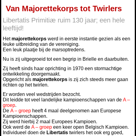
Van Majorettekorps tot Twirlers
Libertatis Primitiæ ruim 130 jaar; een hele
leeftijd!
Het
majorettekorps
werd in eerste instantie gezien als een
leuke uitbreiding van de vereniging.
Een leuk plaatje bij de marsoptredens.
Nu is zij uitgegroeid tot een begrip in Brielle en daarbuiten.
Zij heeft sinds haar oprichting in 1970 een stormachtige
ontwikkeling doorgemaakt.
Opgericht als
majorettekorps
is zij zich steeds meer gaan
richten op het twirlen.
Er worden veel wedstrijden bezocht.
Dit leidde tot veel landelijke kampioenschappen van de
A –
groep
.
De
A – groep
heeft 4 maal deelgenomen aan Europese
Kampioenschappen.
Zij werd hierbij 2 maal Europees Kampioen.
Ook werd de
A – groep
een keer open Belgisch Kampioen.
Individueel doen de
Libertatis
twirlers het ook erg goed,